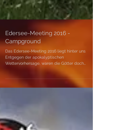
Edersee-Meeting 2016 -
Campground
Das Edersee-Meeting 2016 liegt hinter uns
Entgegen der apokalyptischen
Wettervorhersage, waren die Götter doch
gnädig mit uns. Zwar...